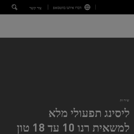
דברו איתנו בווטסאפ
צור קשר
שירות
ליסינג תפעולי מלא
למשאית רנו 10 עד 18 טון
חנות המוצרים
קריאת שירות Recall