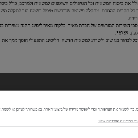
ולל את ביטוח המשאית וכל הטיפולים השוטפים למשאית ולמרכב, כולל כיסו
אורך כל תקופת ההסכם, מתקלה פשוטה שדורשת טיפול בשטח ועד לתקלה מש
רירה.
כי השירות המורשים של חברת מאיר. כלקוח מאיר ליסינג תהנה משירות בעד
ל לבחור בנו שוב ולשדרג למשאית חדשה. הליסינג התפעולי חוסך ממך את
 בעלות צי משאיות ולנהגים עצמאיים, שרוצים לעבוד בראש שקט בלי לבזבז 
 וביטוח.
יין במדיניות הפרטיות שלנו.
א הפתעות. במעמד הצעת המחיר תוכל לגדר את ההוצאה כדי לחשב האם הי