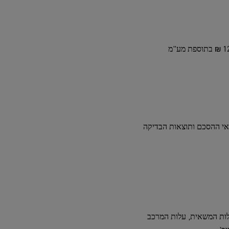
לדוגמא: המחיר החודשי למשאית רנו 12 טון בליסינג עשוי לנוע בין *7000 ₪ בתוספת מע"מ ועד ל-*12,000 ₪ בתוספת מע"מ
מקדמה של 5 חודשים מראש, בכפוף לתנאי ההסכם ותוצאות הבדיקה
עלות המשאית, עלות המרכב