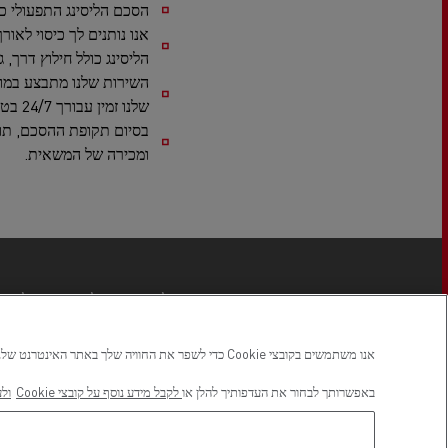
הסכם הליסינג התפעולי כ
אנו נותנים לך כיסוי ל
הליסינג כולל חילוץ דרך, ג
השירות שלנו מתבצע במוס
שלנו זמין עבורך 24/7 בטלפון: 5789*.
בסיום תקופת ההסכם, תוכ
ומכירה של המשאית.
למי מתאים ליסינג תפעולי?
ליסינג תפעולי מתאים לחברות
אנו משתמשים בקובצי Cookie כדי לשפר את החוויה שלך באתר האינטרנט שלנו, כדי לשמור את העדפותיך וכדי לאפשר מדידה של ביצועי האתר. באפשרותך לעדכן או לשנות את העדפותיך בכל עת, במרכז העדפות קובצי ה-Cookie שלנו, בלחיצה על סמל המגן בפינה השמאלית התחתונה של כל דף.
על אחזקה וניהול הכלים, רכש
באפשרותך לבחור את העדפותיך להלן או
לקבל מידע נוסף על קובצי Cookie
ולע
עסקת הליסינג היא עסקה לל