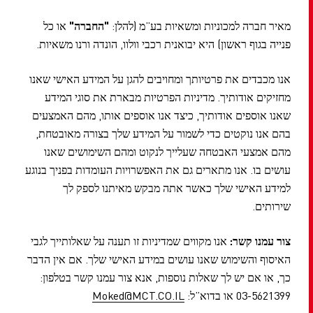
מאיר חברה למכוניות ומשאיות בע”מ (להלן:
"החברה"
או כל
פנייה בגוף ראשון) היא יבואנית רכבי וולוו, הונדה ורנו משאיות.
אנו מכבדים את פרטיותך ומחויבים להגן על המידע האישי שאנו
מחזיקים אודותיך. מדיניות הפרטיות מבארת את סוגי המידע
שאנו אוספים אודותיך, כיצד אנו אוספים אותו, מהם האמצעים
בהם אנו נוקטים כדי לשמור על המידע שלך בצורה מאובטחת,
מהם אמצעי האבטחה שעלייך לנקוט ומהם השימושים שאנו
עושים בו. אנו מתארים גם את האפשרויות העומדות בפניך בנוגע
למידע האישי שלך כאשר אתה מבקש מאיתנו לספק לך
שירותים.
צור עמנו קשר:
אנו מקווים שמדיניות זו תענה על שאלותייך לגבי
האיסוף והשימוש שאנו עושים במידע האישי שלך. אם אין הדבר
כך, או אם יש לך שאלות נוספות, אנא צור עמנו קשר בטלפון:
03-5621399 או בדוא”ל:
Moked@MCT.CO.IL