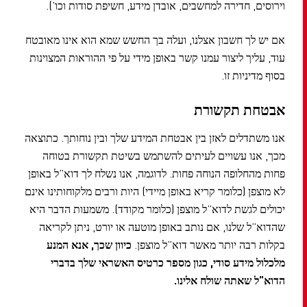
וירוסים, חדירה למחשבים, אובדן מידע, חשיפת סודות וכו’).
אם יש לך חשבון אצלנו, ועלה בך החשש שמא הוא אינו מאובטח
עוד, עליך ליצור עמנו קשר באופן מידי על פי ההוראות המצוינות
בסוף מדיניות זו.
אבטחת תקשורת
אנו משתדלים לאזן בין אבטחת המידע שלך ובין נוחותך. כתוצאה
מכך, אנו עשויים לעיתים להשתמש בשיטת תקשורת בטוחה
פחות מהחלופה הנוחה פחות. לדוגמה, אנו נשלח לך דוא”ל באופן
לא מוצפן (כלומר קריא באופן מיידי) היות ורבים מלקוחותינו אינם
יכולים לגשת לדוא”ל מוצפן (כלומר מקודד). משמעות הדבר היא
שהדוא”ל שלנו, אם נותב באופן מוטעה או יורט, ניתן לקריאה
בקלות רבה יותר מאשר דוא”ל מוצפן.
כיוון שכך, אנא המנע
מלכלול מידע סודי, כגון מספר כרטיס האשראי שלך בדברי
הדוא”ל שאתה שולח אלינו.