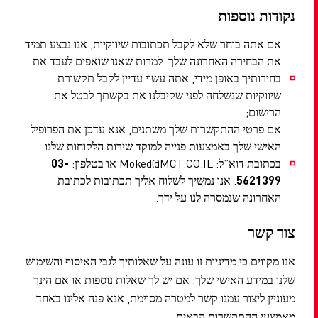
נקודות נוספות
אם אתה בוחר שלא לקבל תכתובות שיווקיות, אנו נבצע תמיד
את הבחירה האחרונה שלך. למרות שאנו שואפים לעבד את
בחירותיך באופן מידי, אתה עשוי עדיין לקבל תקשורת
שיווקיות שנשלחה לפני שקיבלנו את בקשתך לבטל את
הרישום;
אם פרטי ההתקשרות שלך משתנים, אנא עדכן את הפרופיל
האישי שלך באמצעות פנייה למוקד שירות הלקוחות שלנו
בכתובת דוא”ל:
Moked@MCT.CO.IL
או בטלפון:
03-
5621399
. אנו נמשיך לשלוח אליך תכתובות לכתובת
האחרונה שנמסרה לנו על ידך.
צור קשר
אנו מקווים כי מדיניות זו עונה על שאלותיך לגבי האיסוף והשימוש
שלנו במידע האישי שלך. אם יש לך שאלות נוספות או אם הינך
מעוניין ליצור עמנו קשר למטרה מסוימת, אנא פנה אלינו באחד
מאמצעי ההתקשרות הבאים: