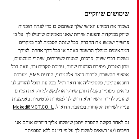
שימושים שיווקיים
נשמור את המידע האישי שלך ונשתמש בו כדי לפתח תוכניות
שיווק ממוקדות והצעות שירות שאנו מאמינים שיועילו לך. על כן
פרטייך ישמשו את החברה, ככל שנתת הסכמת לכך במקרים
המתאימים במהלך הרשמה באתר או בכל דרך אחרת, לצורך
משלוח דברי שיווק, פרסום, הצעות לשירותים, שיתוף במבצעים,
מתן הטבות, מסירת הודעות שונות, עריכת סקרים וכו’, וזאת בכל
אמצעי תקשורת, לרבות דואר אלקטרוני, הודעת SMS, מערכת
חיוג אוטומטי, פקסימיליה או דואר רגיל. בכל עת תוכל להודיע לנו
כי אינך מעוניין בקבלת תוכן שיווקי או לבקש למחוק את המידע
שהוביל לדיוור הישיר ולא דרוש לנו למטרות לגיטימיות באמצעות
פנייה לשירות הלקוחות בכתובת הדוא”ל:
Moked@MCT.CO.IL
גם לאחר בקשת ההסרה ייתכן שישלחו אליך דיוורים אותם אנו
חייבים ו/או רשאים לשלוח לך על פי דין גם ללא הסכמתך.