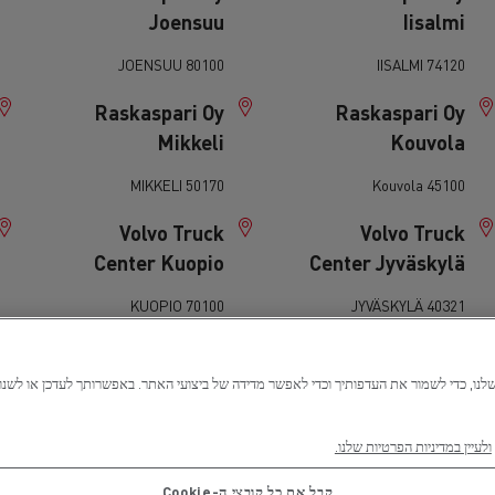
Joensuu
Iisalmi
80100 JOENSUU
74120 IISALMI
Raskaspari Oy
Raskaspari Oy
Mikkeli
Kouvola
50170 MIKKELI
45100 Kouvola
Volvo Truck
Volvo Truck
Center Kuopio
Center Jyväskylä
70100 KUOPIO
40321 JYVÄSKYLÄ
Volvo Truck
Volvo Truck
Center Porvoo
Center Pori
06151 PORVOO
28610 PORI
ולעיין במדיניות הפרטיות שלנו.
Volvo Truck
Volvo Truck
קבל את כל קובצי ה-Cookie