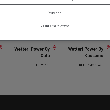
Center Turku
Center Tampere
21420 LIETO
33100 TAMPERE
דחה הכול
Wetteri Power Oy
Wetteri Power Oy
הגדרות קובצי Cookie
Kemi
Kajaani
94450 KEMINMAA
87100 KAJAANI
Wetteri Power Oy
Wetteri Power Oy
Oulu
Kuusamo
90401 OULU
93620 KUUSAMO