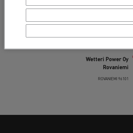
Center Vantaa
01530 VANTAA
Wetteri Power Oy
Kokkola
67800 KOKKOLA
Wetteri Power Oy
Rovaniemi
96101 ROVANIEMI