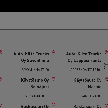
Auto-Kilta Trucks
Auto-Kilta Trucks
Oy Savonlinna
Oy Lappeenranta
ת
D
57100 SAVONLINNA
53101 LAPPEENRANTA
D ZE
Käyttöauto Oy
Käyttöauto Oy
D Wide
המדריך לבחירת משאית בעסקת ליסינג תפעולי
Seinäjoki
Närpiö
D Wide ZE
60101 SEINÄJOKI
64200 NÄRPIÖ
Raskaspari Oy
Raskaspari Oy