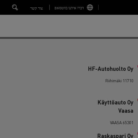
דברו איתנו בווטסאפ
צור קשר
HF-Autohuolto Oy
11710 Riihimäki
Käyttöauto Oy
Vaasa
65301 VAASA
חנות המוצרים
קריאת שירות Recall
Raskaspari Oy