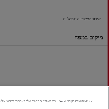
שירות למשאיות חשמליות
מיקום במפה
אנו משתמשים בקובצי Cookie כדי לשפר את החוויה שלך באתר האינטרנט שלנו, כדי לשמור את העדפותיך וכדי לאפשר מדידה של ביצועי האתר. באפשרותך לעדכן או לשנות את העדפותיך בכל עת, במרכז העדפות קובצי ה-Cookie שלנו, בלחיצה על סמל המגן בפינה השמאלית התחתונה של כל דף.