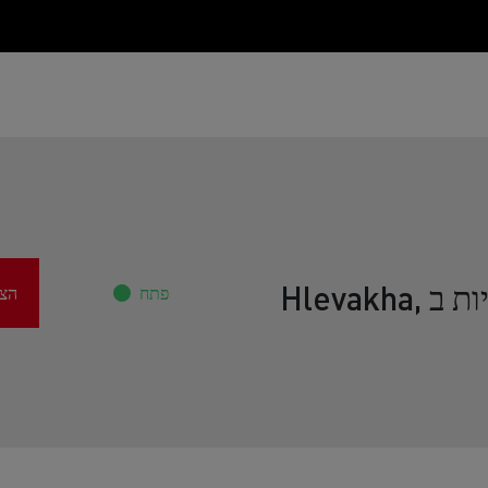
מרכזי שירות רנו משאיות ב Hlevakha,
פתח
הצג
D
D ZE
D Wide
המדריך לבחירת משאית בעסקת ליסינג תפעולי
D Wide ZE