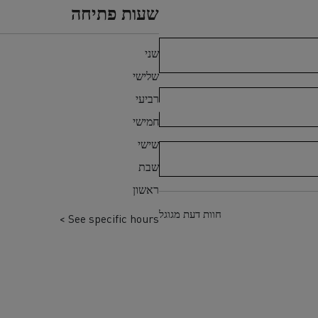
שעות פתיחה
שני
שלישי
רביעי
חמישי
שישי
שבת
ראשון
חוות דעת מגוגל
See specific hours >