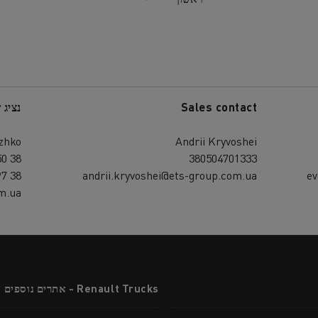
Sales contact
נציג 
zhko
Andrii Kryvoshei
38 050 348 00 36
380504701333
38 097 298 16 16
andrii.kryvoshei@ets-group.com.ua
ev
m.ua
Renault Trucks - אתרים נוספים