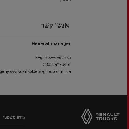
אנשי קשר
General manager
Evgen Svyrydenko
380504773451
geny.svyrydenko@ets-group.com.ua
Footer
מידע משפטי
menu